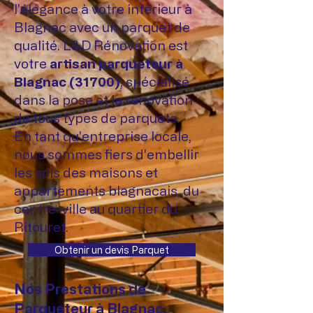
l'élégance à votre intérieur à
Blagnac avec un parquet de
qualité. L&D Rénovation est
votre
artisan parqueteur à
Blagnac (31700)
, spécialisé
dans la pose et la rénovation
de tous types de parquets.
En tant qu'entreprise locale,
nous sommes fiers d'embellir
les sols des maisons et
appartements blagnacais, du
centre-ville au quartier du
Ritouret.
Obtenir un devis Parquet
Nos Prestations de
Parqueteur à Blagnac