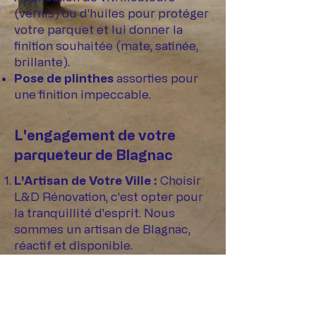
(vernis) ou d'huiles pour protéger
votre parquet et lui donner la
finition souhaitée (mate, satinée,
brillante).
Pose de plinthes
assorties pour
une finition impeccable.
L'engagement de votre
parqueteur de Blagnac
L'Artisan de Votre Ville :
Choisir
L&D Rénovation, c'est opter pour
la tranquillité d'esprit. Nous
sommes un artisan de Blagnac,
réactif et disponible.
Un Savoir-faire Technique :
Nous maîtrisons les différents
types de pose et vous assurons un
sol stable et parfaitement posé.