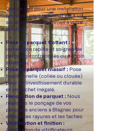
Que ce soit pour une installation
neuve ou pour redonner vie à un
sol ancien, nous sommes à votre
service
Pose de parquet flottant :
Installation rapide et soignée de
parquets contrecollés ou de sols
stratifiés.
Pose de parquet massif :
Pose
traditionnelle (collée ou clouée)
pour un investissement durable
et un cachet inégalé.
Rénovation de parquet :
Nous
réalisons le ponçage de vos
parquets anciens à Blagnac pour
effacer les rayures et les taches.
Vitrification et finition :
Application de vitrificateurs