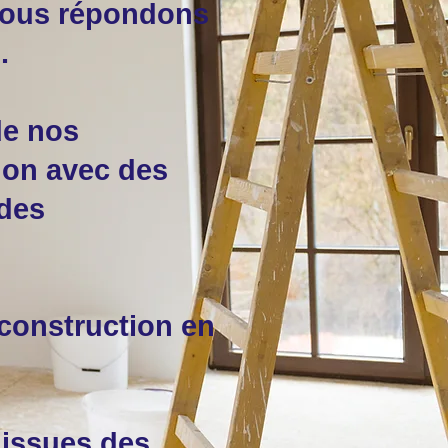
 Nous répondons
.
de nos
tion avec des
 des
 construction en
 issues des