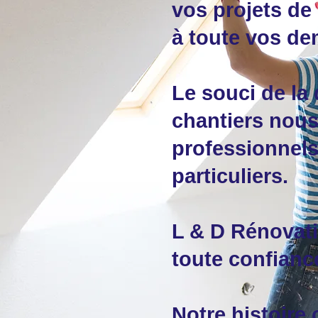
vos projets de
à toute vos de
Le souci de la 
chantiers nous
professionnels 
particuliers.
L & D Rénovati
toute confianc
Notre histoire