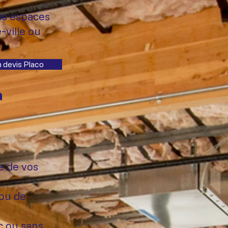
os espaces
-ville ou
 devis Placo
à
e de vos
 ou de
c ou sans