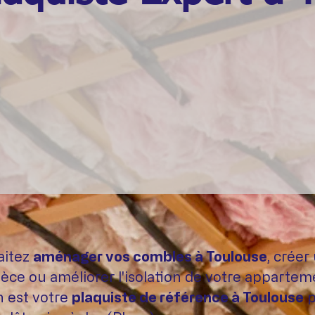
aitez
aménager vos combles à Toulouse
, créer
ièce ou améliorer l'isolation de votre apparte
 est votre
plaquiste de référence à Toulouse
p