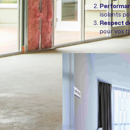
Performan
isolants po
Respect de
pour vos t