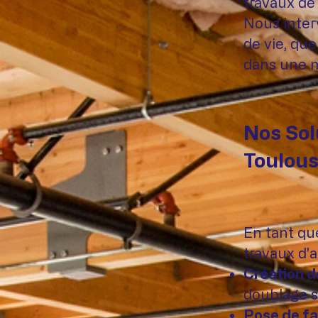
travaux de 
Nous inter
de vie, qu
dans une m
Nos Solu
Toulou
En tant que
travaux d'
Création d
doublage s
Pose de fa