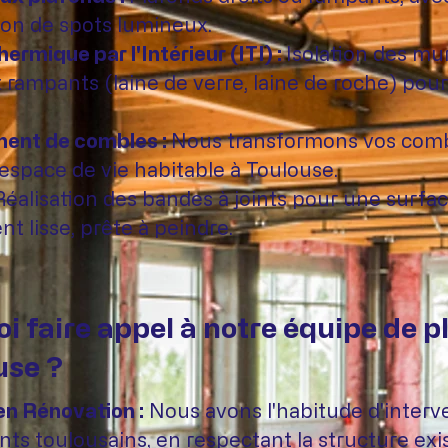
ion de spots lumineux.
hermique par l'Intérieur (ITI) :
Isolation des mur
 rampants (laine de verre, laine de roche) pour
nt de combles :
Nous transformons vos com
espace de vie habitable à Toulouse.
Réalisation des bandes à joints pour une surfa
t lisse, prête à peindre.
i faire appel à notre équipe de p
use ?
en Rénovation :
Nous avons l'habitude d'interv
nts toulousains, en respectant la structure exi