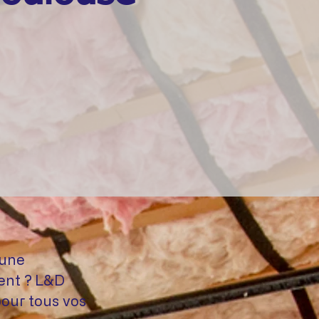
 une
ment ? L&D
our tous vos