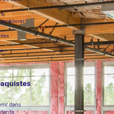
s,
 améliorer
bles
ce
laquistes
enir dans
stante.