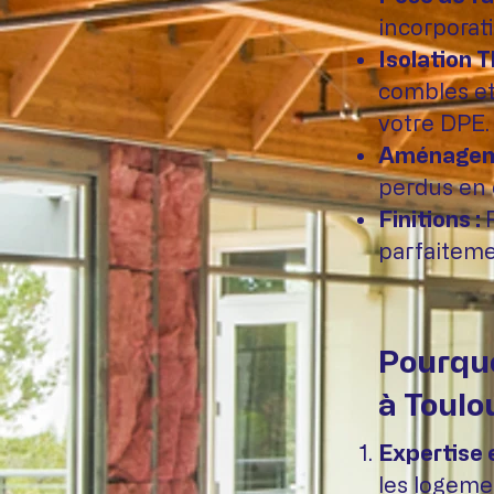
incorporat
Isolation T
combles et
votre DPE.
Aménageme
perdus en 
Finitions :
parfaitemen
Pourquo
à Toulo
Expertise 
les logeme