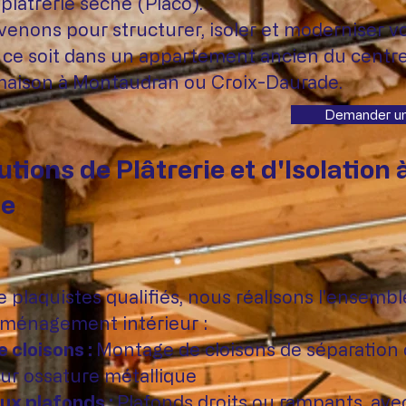
plâtrerie sèche (Placo).
venons pour structurer, isoler et moderniser v
e ce soit dans un appartement ancien du centre
aison à Montaudran ou Croix-Daurade.
Demander un
tions de Plâtrerie et d'Isolation 
se
 plaquistes qualifiés, nous réalisons l'ensembl
aménagement intérieur :
e cloisons :
Montage de cloisons de séparation
ur ossature métallique
ux plafonds :
Plafonds droits ou rampants, ave