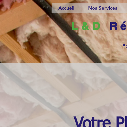
Accueil
Nos Services
L&D
Ré
"
Votre P