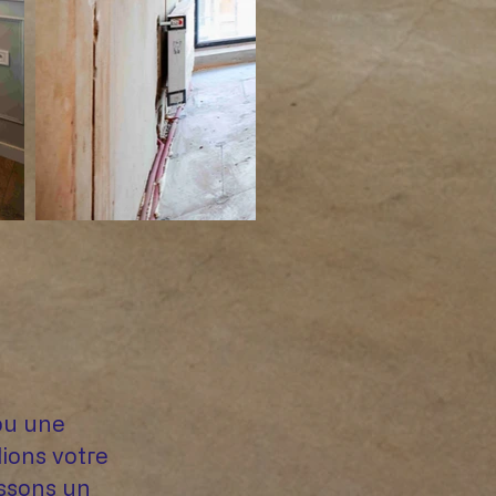
ou une
ions votre
issons un