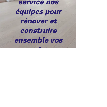
service nos
équipes pour
rénover et
construire
ensemble vos
projets
ldrenovation31
© 2023 par René Wagner. Créé
avec
Wix.com